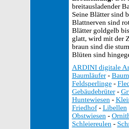
breitausladender B
Seine Blätter sind
Blattnerven sind r
Blätter goldgelb bi
glatt, wird mit der 
braun sind die stu
Blüten sind hingeg
ARDINI digitale Ar
Baumläufer
-
Baump
Feldsperlinge
-
Fle
Gebäudebrüter
-
Gr
Huntewiesen
-
Kle
Friedhof
-
Libellen
Obstwiesen
-
Ornit
Schleiereulen
-
Sch