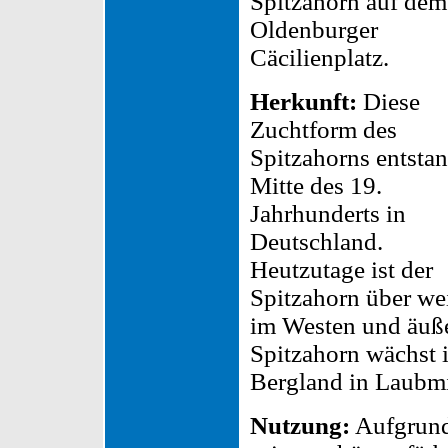
Spitzahorn auf dem
Oldenburger
Cäcilienplatz.
Herkunft:
Diese
Zuchtform des
Spitzahorns entsta
Mitte des 19.
Jahrhunderts in
Deutschland.
Heutzutage ist der
Spitzahorn über wei
im Westen und äuße
Spitzahorn wächst 
Bergland in Laubm
Nutzung:
Aufgrun