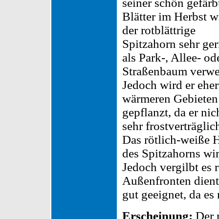
seiner schön gefärb
Blätter im Herbst w
der rotblättrige
Spitzahorn sehr ge
als Park-, Allee- od
Straßenbaum verwe
Jedoch wird er eher
wärmeren Gebieten
gepflanzt, da er nic
sehr frostverträglich
Das rötlich-weiße 
des Spitzahorns wi
Jedoch vergilbt es r
Außenfronten dient.
gut geeignet, da es
Erscheinung:
Der r