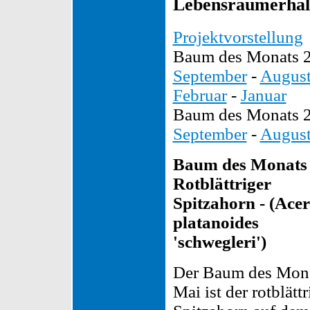
Lebensraumerhalt
Projektvorstellung
Baum des Monats 
September
-
Augus
Februar
-
Januar
Baum des Monats 
September
-
Augus
Baum des Monats
Rotblättriger
Spitzahorn - (Acer
platanoides
'schwegleri')
Der Baum des Mon
Mai ist der rotblättr