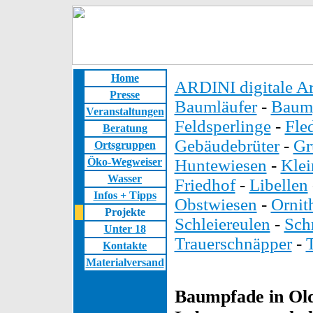
Home
ARDINI digitale Ar
Presse
Baumläufer
-
Baump
Veranstaltungen
Feldsperlinge
-
Fle
Beratung
Gebäudebrüter
-
Gr
Ortsgruppen
Öko-Wegweiser
Huntewiesen
-
Kle
Wasser
Friedhof
-
Libellen
Infos + Tipps
Obstwiesen
-
Ornit
Projekte
Schleiereulen
-
Sch
Unter 18
Trauerschnäpper
-
Kontakte
Materialversand
Baumpfade in Old