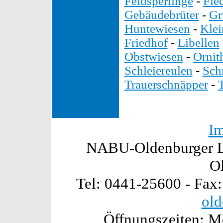
Feldsperlinge
-
Fle
Gebäudebrüter
-
Gr
Huntewiesen
-
Kle
Friedhof
-
Libellen
Obstwiesen
-
Ornit
Schleiereulen
-
Sch
Trauerschnäpper
-
I
NABU-Oldenburger La
O
Tel: 0441-25600 - Fax
old
Öffnungszeiten: Mo