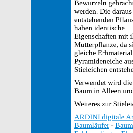
Bewurzeln gebrach
werden. Die daraus
entstehenden Pflan
haben identische
Eigenschaften mit i
Mutterpflanze, da s
gleiche Erbmaterial
Pyramideneiche au
Stieleichen entsteh
Verwendet wird die
Baum in Alleen und
Weiteres zur Stiel
ARDINI digitale Ar
Baumläufer
-
Baump