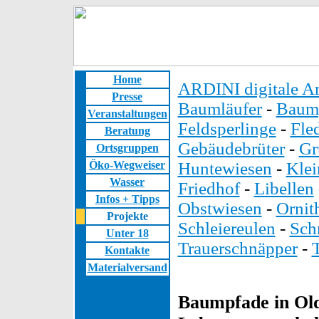
Home
ARDINI digitale Ar
Presse
Baumläufer
-
Baump
Veranstaltungen
Feldsperlinge
-
Fle
Beratung
Gebäudebrüter
-
Gr
Ortsgruppen
Öko-Wegweiser
Huntewiesen
-
Kle
Wasser
Friedhof
-
Libellen
Infos + Tipps
Obstwiesen
-
Ornit
Projekte
Schleiereulen
-
Sch
Unter 18
Trauerschnäpper
-
Kontakte
Materialversand
Baumpfade in Old