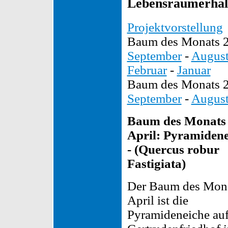
Lebensraumerhalt
Projektvorstellung
Baum des Monats 
September
-
Augus
Februar
-
Januar
Baum des Monats 
September
-
Augus
Baum des Monats
April: Pyramidene
- (Quercus robur
Fastigiata)
Der Baum des Mon
April ist die
Pyramideneiche au