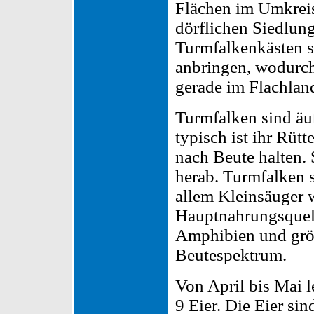
Flächen im Umkreis
dörflichen Siedlung
Turmfalkenkästen s
anbringen, wodurch
gerade im Flachland
Turmfalken sind äuß
typisch ist ihr Rüt
nach Beute halten. 
herab. Turmfalken s
allem Kleinsäuger w
Hauptnahrungsquell
Amphibien und grö
Beutespektrum.
Von April bis Mai l
9 Eier. Die Eier sin