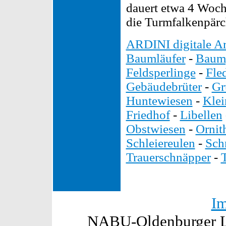
dauert etwa 4 Woch
die Turmfalkenpär
ARDINI digitale Ar
Baumläufer
-
Baump
Feldsperlinge
-
Fle
Gebäudebrüter
-
Gr
Huntewiesen
-
Kle
Friedhof
-
Libellen
Obstwiesen
-
Ornit
Schleiereulen
-
Sch
Trauerschnäpper
-
I
NABU-Oldenburger La