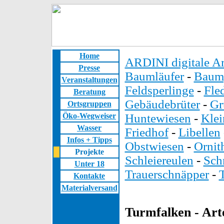
Home
ARDINI digitale Ar
Presse
Baumläufer
-
Baump
Veranstaltungen
Feldsperlinge
-
Fle
Beratung
Gebäudebrüter
-
Gr
Ortsgruppen
Öko-Wegweiser
Huntewiesen
-
Kle
Wasser
Friedhof
-
Libellen
Infos + Tipps
Obstwiesen
-
Ornit
Projekte
Schleiereulen
-
Sch
Unter 18
Trauerschnäpper
-
Kontakte
Materialversand
Turmfalken - Arte