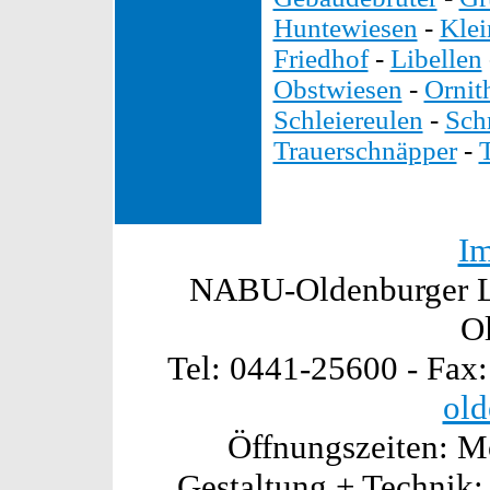
Huntewiesen
-
Kle
Friedhof
-
Libellen
Obstwiesen
-
Ornit
Schleiereulen
-
Sch
Trauerschnäpper
-
I
NABU-Oldenburger La
O
Tel: 0441-25600 - Fax
old
Öffnungszeiten: Mo
Gestaltung + Technik