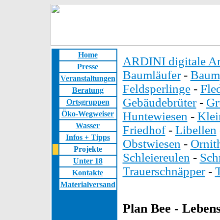
Home
ARDINI digitale Ar
Presse
Baumläufer
-
Baump
Veranstaltungen
Feldsperlinge
-
Fle
Beratung
Gebäudebrüter
-
Gr
Ortsgruppen
Öko-Wegweiser
Huntewiesen
-
Kle
Wasser
Friedhof
-
Libellen
Infos + Tipps
Obstwiesen
-
Ornit
Projekte
Schleiereulen
-
Sch
Unter 18
Trauerschnäpper
-
Kontakte
Materialversand
Plan Bee - Leben