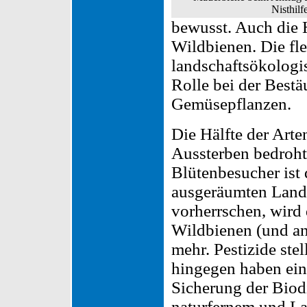
Nisthilfe
bewusst. Auch die
Wildbienen. Die fl
landschaftsökologi
Rolle bei der Best
Gemüsepflanzen.
Die Hälfte der Arte
Aussterben bedroht.
Blütenbesucher ist d
ausgeräumten Land
vorherrschen, wird
Wildbienen (und an
mehr. Pestizide ste
hingegen haben ein
Sicherung der Biodi
naturfernem und La