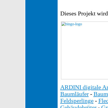
Dieses Projekt wird
ARDINI digitale Ar
Baumläufer
-
Baump
Feldsperlinge
-
Fle
Gebäudebrüter
-
Gr