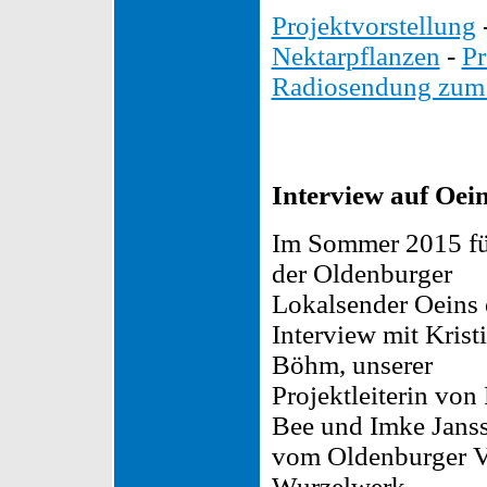
Projektvorstellung
Nektarpflanzen
-
Pr
Radiosendung zum 
Interview auf Oei
Im Sommer 2015 fü
der Oldenburger
Lokalsender Oeins 
Interview mit Krist
Böhm, unserer
Projektleiterin von
Bee und Imke Jans
vom Oldenburger V
Wurzelwerk.