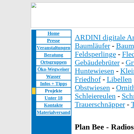
Home
ARDINI digitale Ar
Presse
Baumläufer
-
Baump
Veranstaltungen
Feldsperlinge
-
Fle
Beratung
Gebäudebrüter
-
Gr
Ortsgruppen
Öko-Wegweiser
Huntewiesen
-
Kle
Wasser
Friedhof
-
Libellen
Infos + Tipps
Obstwiesen
-
Ornit
Projekte
Schleiereulen
-
Sch
Unter 18
Trauerschnäpper
-
Kontakte
Materialversand
Plan Bee - Radio