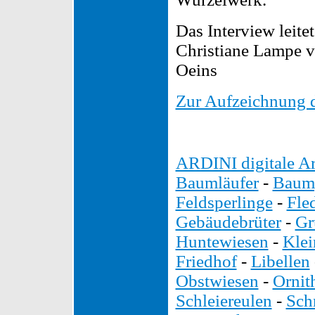
Das Interview leitet
Christiane Lampe 
Oeins
Zur Aufzeichnung d
ARDINI digitale Ar
Baumläufer
-
Baump
Feldsperlinge
-
Fle
Gebäudebrüter
-
Gr
Huntewiesen
-
Kle
Friedhof
-
Libellen
Obstwiesen
-
Ornit
Schleiereulen
-
Sch