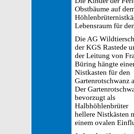
Die Kinder der Feri
Obstbäume auf de
Höhlenbrüternistkä
Lebensraum für den
Die AG Wildtiersch
der KGS Rastede u
der Leitung von Fr
Büring hängte eine
Nistkasten für den
Gartenrotschwanz a
Der Gartenrotschw
bevorzugt als
Halbhöhlenbrüter
hellere Nistkästen 
einem ovalen Einfl