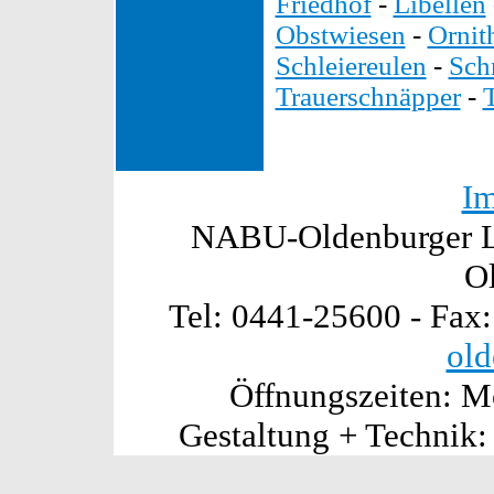
Friedhof
-
Libellen
Obstwiesen
-
Ornit
Schleiereulen
-
Sch
Trauerschnäpper
-
I
NABU-Oldenburger La
O
Tel: 0441-25600 - Fax
old
Öffnungszeiten: Mo
Gestaltung + Technik