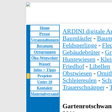
Home
ARDINI digitale Ar
Presse
Baumläufer
-
Baump
Veranstaltungen
Feldsperlinge
-
Fle
Beratung
Gebäudebrüter
-
Gr
Ortsgruppen
Öko-Wegweiser
Huntewiesen
-
Kle
Wasser
Friedhof
-
Libellen
Infos + Tipps
Obstwiesen
-
Ornit
Projekte
Schleiereulen
-
Sch
Unter 18
Trauerschnäpper
-
Kontakte
Materialversand
Gartenrotschwanz