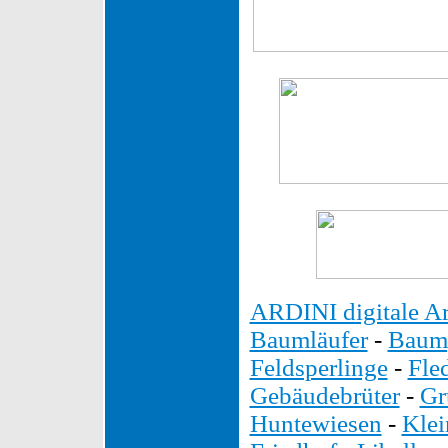
ARDINI digitale Ar
Baumläufer
-
Baump
Feldsperlinge
-
Fle
Gebäudebrüter
-
Gr
Huntewiesen
-
Kle