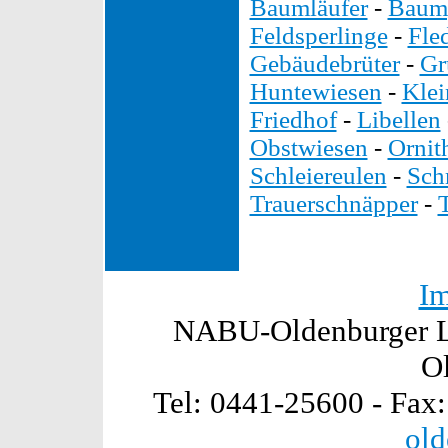
Baumläufer
-
Baump
Feldsperlinge
-
Fle
Gebäudebrüter
-
Gr
Huntewiesen
-
Kle
Friedhof
-
Libellen
Obstwiesen
-
Ornit
Schleiereulen
-
Sch
Trauerschnäpper
-
I
NABU-Oldenburger La
O
Tel: 0441-25600 - Fax
old