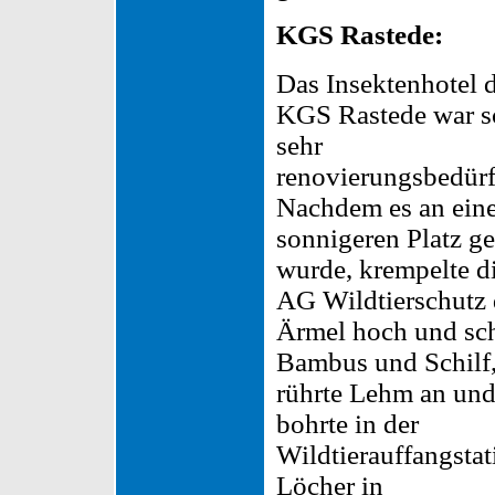
KGS Rastede:
Das Insektenhotel 
KGS Rastede war s
sehr
renovierungsbedürf
Nachdem es an ein
sonnigeren Platz ges
wurde, krempelte d
AG Wildtierschutz 
Ärmel hoch und sch
Bambus und Schilf
rührte Lehm an un
bohrte in der
Wildtierauffangstat
Löcher in