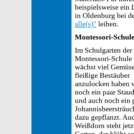
beispielsweise ein 
in Oldenburg bei 
alle(s)"
leihen.
Montessori-Schule
Im Schulgarten der
Montessori-Schule
wächst viel Gemüs
fleißige Bestäuber
anzulocken haben 
noch ein paar Stau
und auch noch ein 
Johannisbeersträuc
dazu gepflanzt. Au
Weißdorn steht jetz
Garten, der blüht s