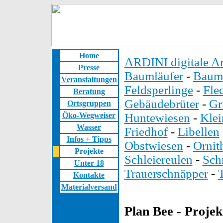
Home
ARDINI digitale Ar
Presse
Baumläufer
-
Baump
Veranstaltungen
Feldsperlinge
-
Fle
Beratung
Gebäudebrüter
-
Gr
Ortsgruppen
Öko-Wegweiser
Huntewiesen
-
Kle
Wasser
Friedhof
-
Libellen
Infos + Tipps
Obstwiesen
-
Ornit
Projekte
Schleiereulen
-
Sch
Unter 18
Trauerschnäpper
-
Kontakte
Materialversand
Plan Bee - Projek