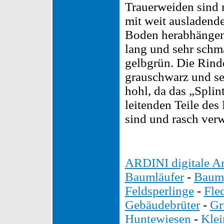
Trauerweiden sind 
mit weit ausladend
Boden herabhängend
lang und sehr schm
gelbgrün. Die Rinde
grauschwarz und se
hohl, da das „Splin
leitenden Teile des
sind und rasch verw
ARDINI digitale Ar
Baumläufer
-
Baump
Feldsperlinge
-
Fle
Gebäudebrüter
-
Gr
Huntewiesen
-
Kle