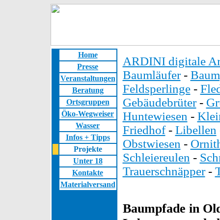
Home
ARDINI digitale Ar
Presse
Baumläufer
-
Baump
Veranstaltungen
Feldsperlinge
-
Fle
Beratung
Gebäudebrüter
-
Gr
Ortsgruppen
Öko-Wegweiser
Huntewiesen
-
Kle
Wasser
Friedhof
-
Libellen
Infos + Tipps
Obstwiesen
-
Ornit
Projekte
Schleiereulen
-
Sch
Unter 18
Trauerschnäpper
-
Kontakte
Materialversand
Baumpfade in Old