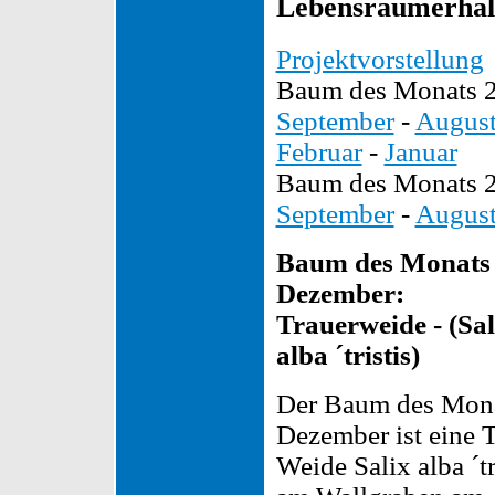
Lebensraumerhalt
Projektvorstellung
Baum des Monats 
September
-
Augus
Februar
-
Januar
Baum des Monats 
September
-
Augus
Baum des Monats
Dezember:
Trauerweide - (Sal
alba ´tristis)
Der Baum des Mon
Dezember ist eine 
Weide Salix alba ´tr