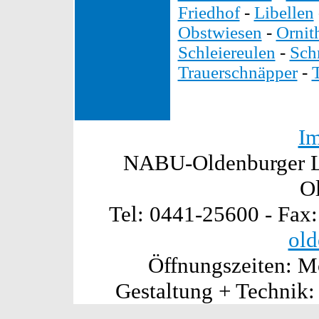
Friedhof
-
Libellen
Obstwiesen
-
Ornit
Schleiereulen
-
Sch
Trauerschnäpper
-
I
NABU-Oldenburger La
O
Tel: 0441-25600 - Fax
old
Öffnungszeiten: Mo
Gestaltung + Technik