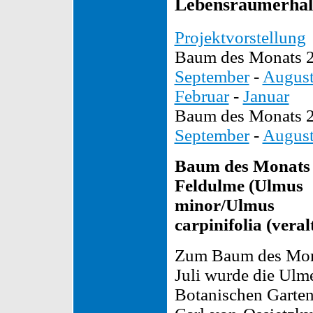
Lebensraumerhalt
Projektvorstellung
Baum des Monats 
September
-
Augus
Februar
-
Januar
Baum des Monats 
September
-
Augus
Baum des Monats 
Feldulme (Ulmus
minor/Ulmus
carpinifolia (veralt
Zum Baum des Mon
Juli wurde die Ulm
Botanischen Garten