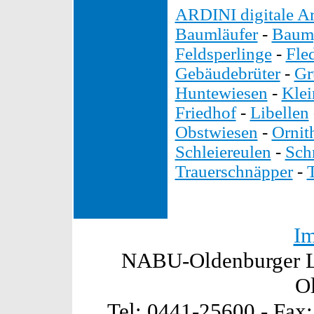
ARDINI digitale Ar
Baumläufer
-
Baump
Feldsperlinge
-
Fle
Gebäudebrüter
-
Gr
Huntewiesen
-
Kle
Friedhof
-
Libellen
Obstwiesen
-
Ornit
Schleiereulen
-
Sch
Trauerschnäpper
-
I
NABU-Oldenburger La
O
Tel: 0441-25600 - Fax