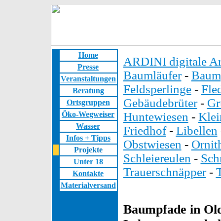
Home
ARDINI digitale Ar
Presse
Baumläufer
-
Baump
Veranstaltungen
Feldsperlinge
-
Fle
Beratung
Gebäudebrüter
-
Gr
Ortsgruppen
Öko-Wegweiser
Huntewiesen
-
Kle
Wasser
Friedhof
-
Libellen
Infos + Tipps
Obstwiesen
-
Ornit
Projekte
Schleiereulen
-
Sch
Unter 18
Trauerschnäpper
-
Kontakte
Materialversand
Baumpfade in Old