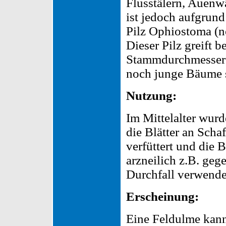
Flusstälern, Auenw
ist jedoch aufgrun
Pilz Ophiostoma (no
Dieser Pilz greift
Stammdurchmesser 
noch junge Bäume s
Nutzung:
Im Mittelalter wur
die Blätter an Scha
verfüttert und die 
arzneilich z.B. geg
Durchfall verwende
Erscheinung:
Eine Feldulme kann