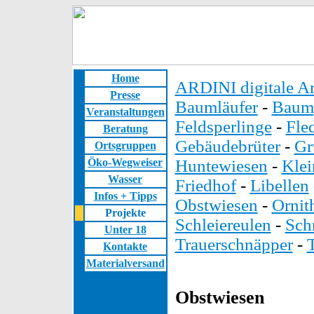
Home
ARDINI digitale Ar
Presse
Baumläufer
-
Baump
Veranstaltungen
Feldsperlinge
-
Fle
Beratung
Gebäudebrüter
-
Gr
Ortsgruppen
Öko-Wegweiser
Huntewiesen
-
Kle
Wasser
Friedhof
-
Libellen
Infos + Tipps
Obstwiesen
-
Ornit
Projekte
Schleiereulen
-
Sch
Unter 18
Trauerschnäpper
-
Kontakte
Materialversand
Obstwiesen