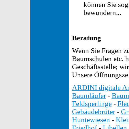
können Sie sog
bewundern...
Beratung
Wenn Sie Fragen zu
Baumschulen etc. h
Geschäftsstelle; wi
Unsere Öffnungszei
ARDINI digitale Ar
Baumläufer
-
Baump
Feldsperlinge
-
Fle
Gebäudebrüter
-
Gr
Huntewiesen
-
Kle
Friedhof
-
Libellen