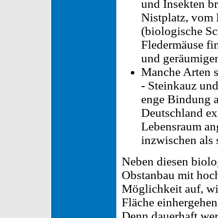
und Insekten b
Nistplatz, vom 
(biologische Sc
Fledermäuse fi
und geräumigen
Manche Arten si
- Steinkauz und
enge Bindung an
Deutschland ex
Lebensraum ang
inzwischen als s
Neben diesen biolo
Obstanbau mit hoch
Möglichkeit auf, w
Fläche einhergehen
Denn dauerhaft wer