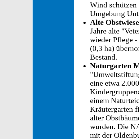
Wind schützen 
Umgebung Unter
Alte Obstwies
Jahre alte "Vete
wieder Pflege 
(0,3 ha) übern
Bestand.
Naturgarten 
"Umweltstiftu
eine etwa 2.00
Kindergruppena
einem Naturtei
Kräutergarten f
alter Obstbäume
wurden. Die N
mit der Oldenb