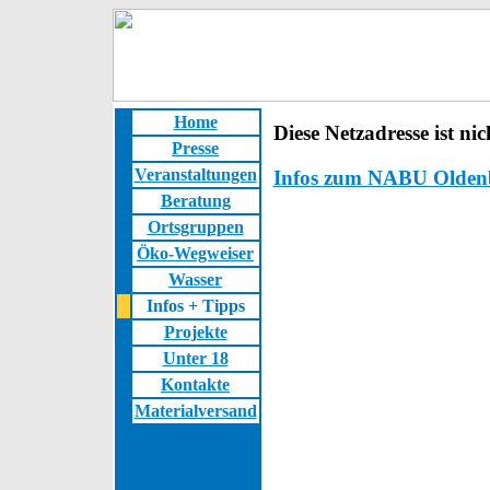
Home
Diese Netzadresse ist ni
Presse
Veranstaltungen
Infos zum NABU Oldenbu
Beratung
Ortsgruppen
Öko-Wegweiser
Wasser
Infos + Tipps
Projekte
Unter 18
Kontakte
Materialversand