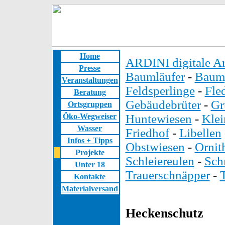
Home
ARDINI digitale Ar
Presse
Baumläufer
-
Baump
Veranstaltungen
Feldsperlinge
-
Fle
Beratung
Gebäudebrüter
-
Gr
Ortsgruppen
Öko-Wegweiser
Huntewiesen
-
Kle
Wasser
Friedhof
-
Libellen
Infos + Tipps
Obstwiesen
-
Ornit
Projekte
Schleiereulen
-
Sch
Unter 18
Trauerschnäpper
-
Kontakte
Materialversand
Heckenschutz