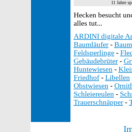
11 Jahre spä
Hecken besucht und
alles tut...
ARDINI digitale Ar
Baumläufer
-
Baump
Feldsperlinge
-
Fle
Gebäudebrüter
-
Gr
Huntewiesen
-
Kle
Friedhof
-
Libellen
Obstwiesen
-
Ornit
Schleiereulen
-
Sch
Trauerschnäpper
-
I