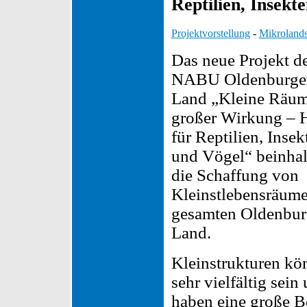
Reptilien, Insekt
Projektvorstellung
-
Mikrolands
Das neue Projekt d
NABU Oldenburge
Land „Kleine Räum
großer Wirkung – H
für Reptilien, Insek
und Vögel“ beinhal
die Schaffung von
Kleinstlebensräum
gesamten Oldenbur
Land.
Kleinstrukturen kö
sehr vielfältig sein
haben eine große B