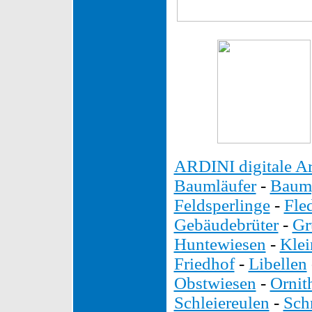
ARDINI digitale Ar
Baumläufer
-
Baump
Feldsperlinge
-
Fle
Gebäudebrüter
-
Gr
Huntewiesen
-
Kle
Friedhof
-
Libellen
Obstwiesen
-
Ornit
Schleiereulen
-
Sch