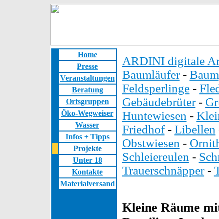
Home
ARDINI digitale Ar
Presse
Baumläufer
-
Baump
Veranstaltungen
Feldsperlinge
-
Fle
Beratung
Gebäudebrüter
-
Gr
Ortsgruppen
Öko-Wegweiser
Huntewiesen
-
Kle
Wasser
Friedhof
-
Libellen
Infos + Tipps
Obstwiesen
-
Ornit
Projekte
Schleiereulen
-
Sch
Unter 18
Trauerschnäpper
-
Kontakte
Materialversand
Kleine Räume mit