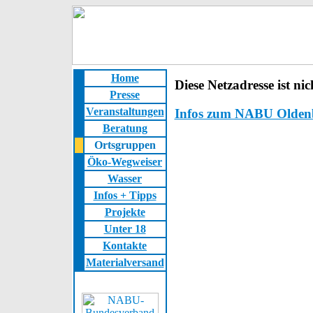
Home
Diese Netzadresse ist ni
Presse
Veranstaltungen
Infos zum NABU Oldenbu
Beratung
Ortsgruppen
Öko-Wegweiser
Wasser
Infos + Tipps
Projekte
Unter 18
Kontakte
Materialversand