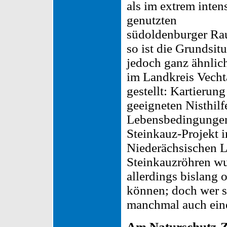
als im extrem inten
genutzten
südoldenburger Ra
so ist die Grundsit
jedoch ganz ähnlic
im Landkreis Vecht
gestellt: Kartierun
geeigneten Nisthil
Lebensbedingungen
Steinkauz-Projekt 
Niederächsischen Lo
Steinkauzröhren wu
allerdings bislang 
können; doch wer s
manchmal auch eine
Am Naturschutz-