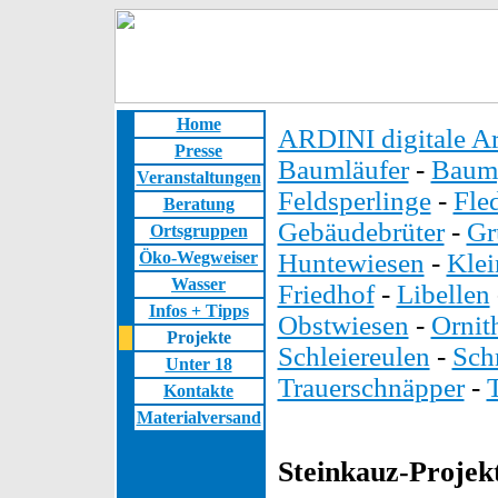
Home
ARDINI digitale Ar
Presse
Baumläufer
-
Baump
Veranstaltungen
Feldsperlinge
-
Fle
Beratung
Gebäudebrüter
-
Gr
Ortsgruppen
Öko-Wegweiser
Huntewiesen
-
Kle
Wasser
Friedhof
-
Libellen
Infos + Tipps
Obstwiesen
-
Ornit
Projekte
Schleiereulen
-
Sch
Unter 18
Trauerschnäpper
-
Kontakte
Materialversand
Steinkauz-Projek