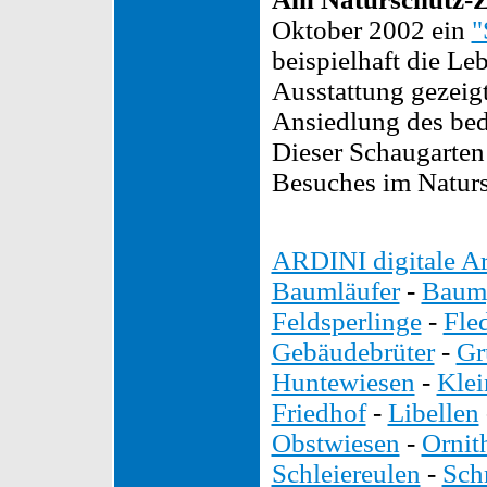
Oktober 2002 ein
"
beispielhaft die L
Ausstattung gezeigt
Ansiedlung des bed
Dieser Schaugarten 
Besuches im Naturs
ARDINI digitale Ar
Baumläufer
-
Baump
Feldsperlinge
-
Fle
Gebäudebrüter
-
Gr
Huntewiesen
-
Kle
Friedhof
-
Libellen
Obstwiesen
-
Ornit
Schleiereulen
-
Sch