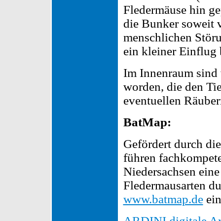
Fledermäuse hin ge
die Bunker soweit 
menschlichen Störu
ein kleiner Einflug 
Im Innenraum sind 
worden, die den Ti
eventuellen Räuber
BatMap:
Gefördert durch di
führen fachkompet
Niedersachsen eine 
Fledermausarten dur
www.batmap.de
ein
ARDINI digitale Ar