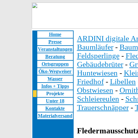
Home
ARDINI digitale Ar
Presse
Baumläufer
-
Baump
Veranstaltungen
Feldsperlinge
-
Fle
Beratung
Gebäudebrüter
-
Gr
Ortsgruppen
Öko-Wegweiser
Huntewiesen
-
Kle
Wasser
Friedhof
-
Libellen
Infos + Tipps
Obstwiesen
-
Ornit
Projekte
Schleiereulen
-
Sch
Unter 18
Trauerschnäpper
-
Kontakte
Materialversand
Fledermausschut