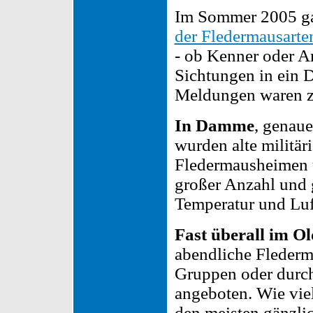
Im Sommer 2005 ga
der Fledermausarte
- ob Kenner oder Am
Sichtungen in ein 
Meldungen waren z
In Damme
, genau
wurden alte militä
Fledermausheimen u
großer Anzahl und g
Temperatur und Luf
Fast überall im O
abendliche Fleder
Gruppen oder durch
angeboten. Wie vie
den meisten gänzli