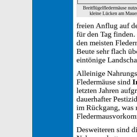
Breitflügelfledermäuse nut
kleine Lücken am Maue
freien Anflug auf 
für den Tag finden.
den meisten Flederm
Beute sehr flach ü
eintönige Landschaf
Alleinige Nahrungs
Fledermäuse sind
I
letzten Jahren auf
dauerhafter Pestizi
im Rückgang, was na
Fledermausvorkomm
Desweiteren sind di