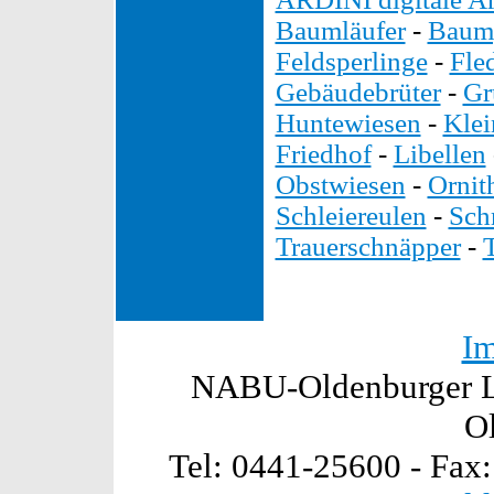
Baumläufer
-
Baump
Feldsperlinge
-
Fle
Gebäudebrüter
-
Gr
Huntewiesen
-
Kle
Friedhof
-
Libellen
Obstwiesen
-
Ornit
Schleiereulen
-
Sch
Trauerschnäpper
-
I
NABU-Oldenburger La
O
Tel: 0441-25600 - Fax