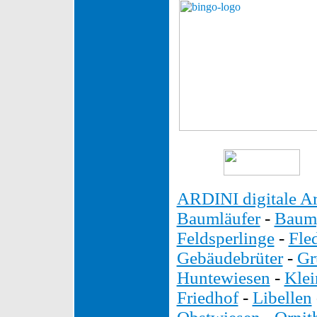
ARDINI digitale Ar
Baumläufer
-
Baump
Feldsperlinge
-
Fle
Gebäudebrüter
-
Gr
Huntewiesen
-
Kle
Friedhof
-
Libellen