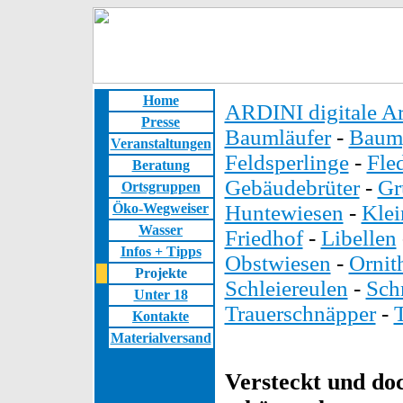
Home
ARDINI digitale Ar
Presse
Baumläufer
-
Baump
Veranstaltungen
Feldsperlinge
-
Fle
Beratung
Gebäudebrüter
-
Gr
Ortsgruppen
Öko-Wegweiser
Huntewiesen
-
Kle
Wasser
Friedhof
-
Libellen
Infos + Tipps
Obstwiesen
-
Ornit
Projekte
Schleiereulen
-
Sch
Unter 18
Trauerschnäpper
-
Kontakte
Materialversand
Versteckt und do