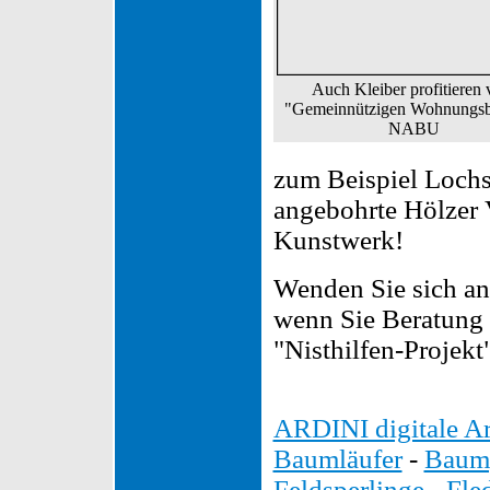
Auch Kleiber profitieren
"Gemeinnützigen Wohnungsb
NABU
zum Beispiel Lochs
angebohrte Hölzer 
Kunstwerk!
Wenden Sie sich an
wenn Sie Beratung 
"Nisthilfen-Projekt
ARDINI digitale Ar
Baumläufer
-
Baump
Feldsperlinge
-
Fle