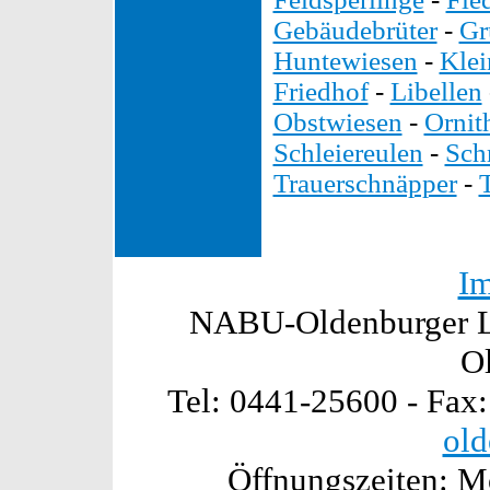
Gebäudebrüter
-
Gr
Huntewiesen
-
Kle
Friedhof
-
Libellen
Obstwiesen
-
Ornit
Schleiereulen
-
Sch
Trauerschnäpper
-
I
NABU-Oldenburger La
O
Tel: 0441-25600 - Fax
old
Öffnungszeiten: Mo