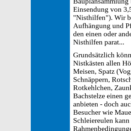
Bauplansammlung be
Einsendung von 3,5
"Nisthilfen"). Wir 
Aufhängung und Pfl
den einen oder ande
Nisthilfen parat...
Grundsätzlich könn
Nistkästen allen H
Meisen, Spatz (Voge
Schnäppern, Rotsch
Rotkehlchen, Zaun
Bachstelze einen ge
anbieten - doch auc
Besucher wie Maue
Schleiereulen kann
Rahmenbedingunge