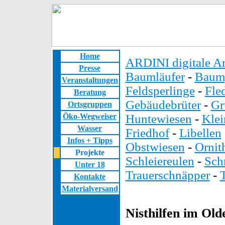
Home
ARDINI digitale Ar
Presse
Baumläufer
-
Baump
Veranstaltungen
Feldsperlinge
-
Fle
Beratung
Gebäudebrüter
-
Gr
Ortsgruppen
Öko-Wegweiser
Huntewiesen
-
Kle
Wasser
Friedhof
-
Libellen
Infos + Tipps
Obstwiesen
-
Ornit
Projekte
Schleiereulen
-
Sch
Unter 18
Trauerschnäpper
-
Kontakte
Materialversand
Nisthilfen im Ol