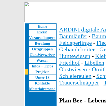
Home
ARDINI digitale Ar
Presse
Baumläufer
-
Baump
Veranstaltungen
Feldsperlinge
-
Fle
Beratung
Gebäudebrüter
-
Gr
Ortsgruppen
Öko-Wegweiser
Huntewiesen
-
Kle
Wasser
Friedhof
-
Libellen
Infos + Tipps
Obstwiesen
-
Ornit
Projekte
Schleiereulen
-
Sch
Unter 18
Trauerschnäpper
-
Kontakte
Materialversand
Plan Bee - Leben