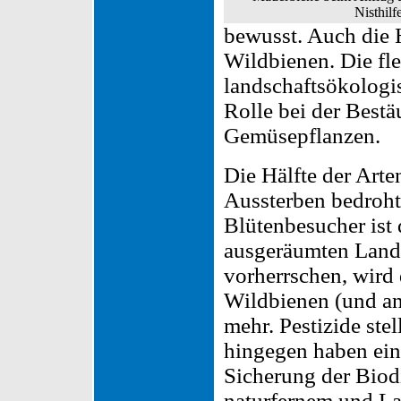
Nisthilfe
bewusst. Auch die
Wildbienen. Die fl
landschaftsökologi
Rolle bei der Best
Gemüsepflanzen.
Die Hälfte der Arte
Aussterben bedroht.
Blütenbesucher ist d
ausgeräumten Land
vorherrschen, wird
Wildbienen (und an
mehr. Pestizide ste
hingegen haben ein
Sicherung der Biodi
naturfernem und La