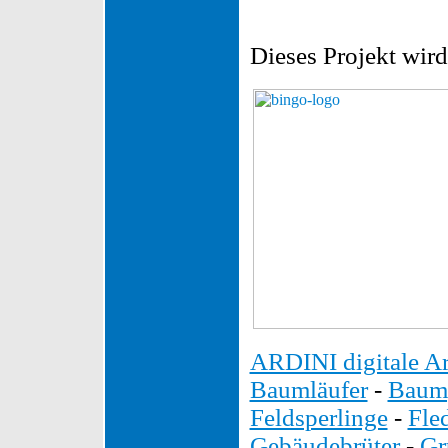
Dieses Projekt wird
ARDINI digitale Ar
Baumläufer
-
Baump
Feldsperlinge
-
Fle
Gebäudebrüter
-
Gr