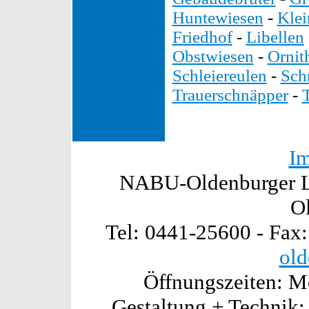
Huntewiesen
-
Kle
Friedhof
-
Libellen
Obstwiesen
-
Ornit
Schleiereulen
-
Sch
Trauerschnäpper
-
I
NABU-Oldenburger La
O
Tel: 0441-25600 - Fax
old
Öffnungszeiten: Mo
Gestaltung + Technik