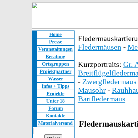
Home
Fledermauskartier
Presse
Fledermäusen
-
Me
Veranstaltungen
Beratung
Kurzportraits:
Gr. 
Ortsgruppen
Projektpartner
Breitflügelflederm
Wasser
-
Zwergfledermaus
Infos + Tipps
Mausohr
-
Rauhhau
Projekte
Bartfledermaus
Unter 18
Forum
Kontakte
Fledermauskart
Materialversand