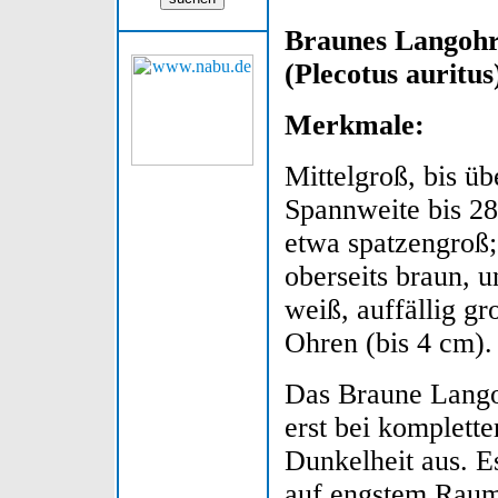
Braunes Langoh
(Plecotus auritus
Merkmale:
Mittelgroß, bis üb
Spannweite bis 2
etwa spatzengroß
oberseits braun, u
weiß, auffällig gr
Ohren (bis 4 cm).
Das Braune Langoh
erst bei komplette
Dunkelheit aus. E
auf engstem Raum,