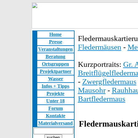
Home
Fledermauskartier
Presse
Fledermäusen
-
Me
Veranstaltungen
Beratung
Kurzportraits:
Gr. 
Ortsgruppen
Projektpartner
Breitflügelflederm
Wasser
-
Zwergfledermaus
Infos + Tipps
Mausohr
-
Rauhhau
Projekte
Bartfledermaus
Unter 18
Forum
Kontakte
Fledermauskart
Materialversand