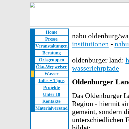
Home
nabu oldenburg/w
Presse
institutionen
-
nabu
Veranstaltungen
Beratung
oldenburger land:
h
Ortsgruppen
Öko-Wegweiser
wasserlehrpfade
Wasser
Oldenburger Land
Infos + Tipps
Projekte
Das Oldenburger La
Unter 18
Kontakte
Region - hiermit si
Materialversand
gemeint, sondern di
unterschiedlichen 
bildet: