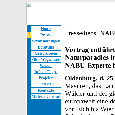
Home
Pressedienst N
Presse
Veranstaltungen
Beratung
Vortrag entführ
Ortsgruppen
Naturparadies i
Öko-Wegweiser
NABU-Experte ber
Wasser
Infos + Tipps
Oldenburg, d. 25.
Projekte
Unter 18
Masuren, das Land
Kontakte
Wälder und der gl
Materialversand
europaweit eine de
von Elch bis Wied