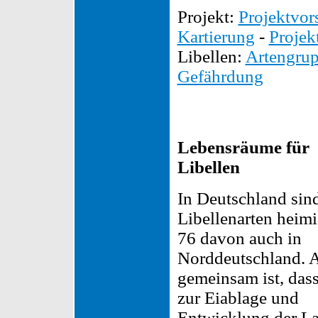
Projekt:
Projektvor
Kartierung
-
Projek
Libellen:
Artengru
Gefährdung
Lebensräume für
Libellen
In Deutschland sin
Libellenarten heimi
76 davon auch in
Norddeutschland. A
gemeinsam ist, dass
zur Eiablage und
Entwicklung der L