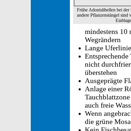
Frühe Adonislibellen bei der
andere Pflanzenstängel sind 
Eiablage
mindestens 10 
Wegrändern
Lange Uferlini
Entsprechende 
nicht durchfrie
überstehen
Ausgeprägte Fl
Anlage einer R
Tauchblattzone 
auch freie Wass
Wenn angebrach
die grüne Mosa
Kein Fischbesat