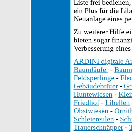
Liste frei bedienen
ein Plus für die Lib
Neuanlage eines pe
Zu weiterer Hilfe e
bieten sogar finanz
Verbesserung eines
ARDINI digitale Ar
Baumläufer
-
Baump
Feldsperlinge
-
Fle
Gebäudebrüter
-
Gr
Huntewiesen
-
Kle
Friedhof
-
Libellen
Obstwiesen
-
Ornit
Schleiereulen
-
Sch
Trauerschnäpper
-