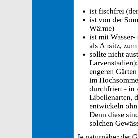
ist fischfrei (d
ist von der Son
Wärme)
ist mit Wasser-
als Ansitz, zum
sollte nicht au
Larvenstadien)
engeren Gärten 
im Hochsommer 
durchfriert - i
Libellenarten, 
entwickeln ohn
Denn diese sind
solchen Gewäss
Je naturnäher der G