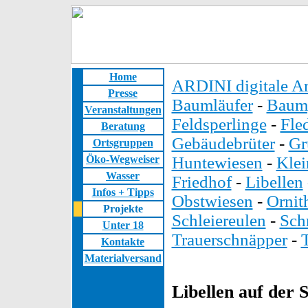
Home
ARDINI digitale Ar
Presse
Baumläufer
-
Baump
Veranstaltungen
Feldsperlinge
-
Fle
Beratung
Gebäudebrüter
-
Gr
Ortsgruppen
Öko-Wegweiser
Huntewiesen
-
Kle
Wasser
Friedhof
-
Libellen
Infos + Tipps
Obstwiesen
-
Ornit
Projekte
Schleiereulen
-
Sch
Unter 18
Trauerschnäpper
-
Kontakte
Materialversand
Libellen auf der 